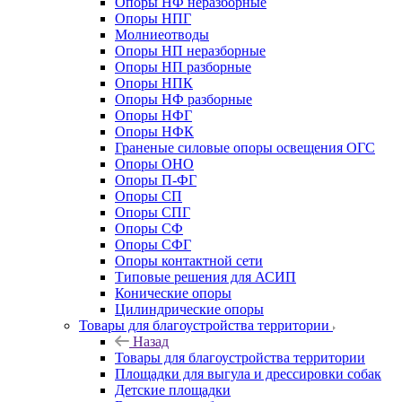
Опоры НФ неразборные
Опоры НПГ
Молниеотводы
Опоры НП неразборные
Опоры НП разборные
Опоры НПК
Опоры НФ разборные
Опоры НФГ
Опоры НФК
Граненые силовые опоры освещения ОГС
Опоры ОНО
Опоры П-ФГ
Опоры СП
Опоры СПГ
Опоры СФ
Опоры СФГ
Опоры контактной сети
Типовые решения для АСИП
Конические опоры
Цилиндрические опоры
Товары для благоустройства территории
Назад
Товары для благоустройства территории
Площадки для выгула и дрессировки собак
Детские площадки