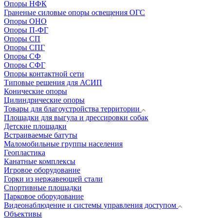
Опоры НФК
Граненые силовые опоры освещения ОГС
Опоры ОНО
Опоры П-ФГ
Опоры СП
Опоры СПГ
Опоры СФ
Опоры СФГ
Опоры контактной сети
Типовые решения для АСИП
Конические опоры
Цилиндрические опоры
Товары для благоустройства территории
Площадки для выгула и дрессировки собак
Детские площадки
Встраиваемые батуты
Маломобильные группы населения
Геопластика
Канатные комплексы
Игровое оборудование
Горки из нержавеющей стали
Спортивные площадки
Парковое оборудование
Видеонаблюдение и системы управления доступом
Объективы