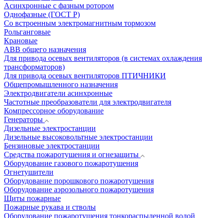
Асинхронные с фазным ротором
Однофазные (ГОСТ Р)
Со встроенным электромагнитным тормозом
Рольганговые
Крановые
АВВ общего назначения
Для привода осевых вентиляторов (в системах охлаждения
трансформаторов)
Для привода осевых вентиляторов ПТИЧНИКИ
Общепромышленного назначения
Электродвигатели асинхронные
Частотные преобразователи для электродвигателя
Компрессорное оборудование
Генераторы
Дизельные электростанции
Дизельные высоковольтные электростанции
Бензиновые электростанции
Средства пожаротушения и огнезащиты
Оборудование газового пожаротушения
Огнетушители
Оборудование порошкового пожаротушения
Оборудование аэрозольного пожаротушения
Щиты пожарные
Пожарные рукава и стволы
Оборудование пожаротушения тонкораспыленной водой