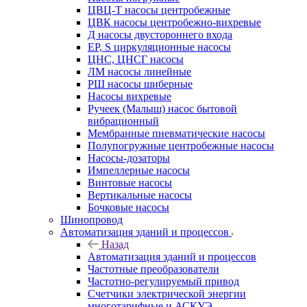
ЦВЦ-Т насосы центробежные
ЦВК насосы центробежно-вихревые
Д насосы двустороннего входа
EP, S циркуляционные насосы
ЦНС, ЦНСГ насосы
ЛМ насосы линейные
РШ насосы шиберные
Насосы вихревые
Ручеек (Малыш) насос бытовой
вибрационный
Мембранные пневматические насосы
Полупогружные центробежные насосы
Насосы-дозаторы
Импеллерные насосы
Винтовые насосы
Вертикальные насосы
Бочковые насосы
Шинопровод
Автоматизация зданий и процессов
Назад
Автоматизация зданий и процессов
Частотные преобразователи
Частотно-регулируемый привод
Счетчики электрической энергии
многотарифные и АСКУЭ