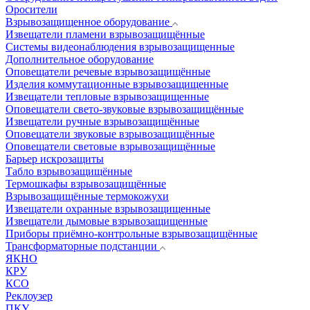
Оросители
Взрывозащищенное оборудование
Извещатели пламени взрывозащищённые
Системы видеонаблюдения взрывозащищенные
Дополнительное оборудование
Оповещатели речевые взрывозащищённые
Изделия коммутационные взрывозащищенные
Извещатели тепловые взрывозащищенные
Оповещатели свето-звуковые взрывозащищённые
Извещатели ручные взрывозащищённые
Оповещатели звуковые взрывозащищённые
Оповещатели световые взрывозащищённые
Барьер искрозащиты
Табло взрывозащищённые
Термошкафы взрывозащищённые
Взрывозащищённые термокожухи
Извещатели охранные взрывозащищенные
Извещатели дымовые взрывозащищенные
Приборы приёмно-контрольные взрывозащищённые
Трансформаторные подстанции
ЯКНО
КРУ
КСО
Реклоузер
ПКУ