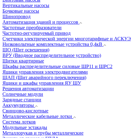
Вертикальные насосы
Бочковые насосы
Шинопровод
Автоматизация зданий и процессов
Частотные преобразователи
Частотно-регулируемый привод
Счетчики электрической энергии многотарифные и АСКУЭ
Низковольтные комплектные устройства 0,4кВ
ЩО (Щит освещения)
ВРУ (Вводное распределительное устройство)
Щитки квартирные
Шкафы распределительные силовые ШР11 и ШРС2
Ящики управления электродвигателями
ЩАП (Щит аварийного переключения)
Ящики и шкафы управления ЯУ ШУ
Решения автоматизации
Солнечные модули
Зарядные станции
Аккумуляторы
Свинцово-кислотные
Металлические кабельные лотки
Система лотков
Модульные эстакады
Металлорукав и трубы металлические