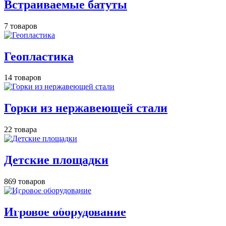
Встраиваемые батуты
7 товаров
Геопластика
14 товаров
Горки из нержавеющей стали
22 товара
Детские площадки
869 товаров
Освещение
Освещение
Освещение
Освещение
СТРОИТЕЛЬНЫЙ ГИПЕРМАРКЕТ «ЛЕРУА
Здания префектуры ТиНАО
Калужский завод путевых машин и гидроприводов
МЕРЛЕН»
Железнодорожный вокзал Арзамас-1
Игровое оборудование