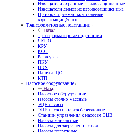
Извещатели охранные взрывозащищенные
Извещатели дымовые взрывозащищенные
Приборы приёмно-контрольные
взрывозащищённые
Трансформаторные подстанции
Назад
Трансформаторные подстанции
ЯКНО
КРУ
КСО
Реклоузер
ПКУ
НКУ
Панели ЩО
КТП
Насосное оборудование
Назад
Насосное оборудование
Насосы сточно-массные
ЭЦВ насосы
ЭЦВ насосы энергосберегающие
Станции управления к насосам ЭЦВ
Насосы консольные
Насосы для загрязненных вод
Насосы погружные