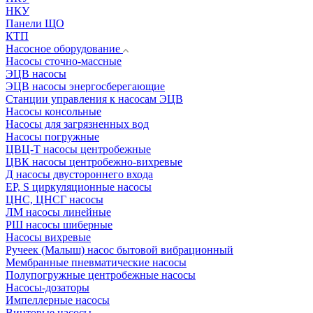
НКУ
Панели ЩО
КТП
Насосное оборудование
Насосы сточно-массные
ЭЦВ насосы
ЭЦВ насосы энергосберегающие
Станции управления к насосам ЭЦВ
Насосы консольные
Насосы для загрязненных вод
Насосы погружные
ЦВЦ-Т насосы центробежные
ЦВК насосы центробежно-вихревые
Д насосы двустороннего входа
EP, S циркуляционные насосы
ЦНС, ЦНСГ насосы
ЛМ насосы линейные
РШ насосы шиберные
Насосы вихревые
Ручеек (Малыш) насос бытовой вибрационный
Мембранные пневматические насосы
Полупогружные центробежные насосы
Насосы-дозаторы
Импеллерные насосы
Винтовые насосы