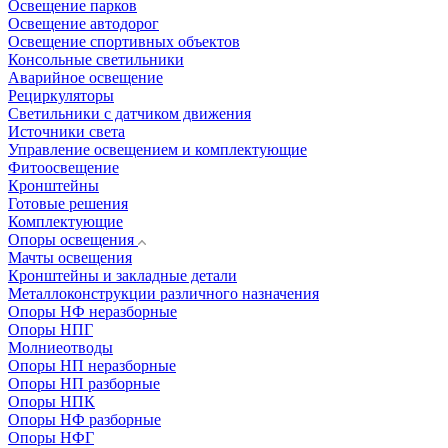
Освещение парков
Освещение автодорог
Освещение спортивных объектов
Консольные светильники
Аварийное освещение
Рециркуляторы
Светильники с датчиком движения
Источники света
Управление освещением и комплектующие
Фитоосвещение
Кронштейны
Готовые решения
Комплектующие
Опоры освещения
Мачты освещения
Кронштейны и закладные детали
Металлоконструкции различного назначения
Опоры НФ неразборные
Опоры НПГ
Молниеотводы
Опоры НП неразборные
Опоры НП разборные
Опоры НПК
Опоры НФ разборные
Опоры НФГ