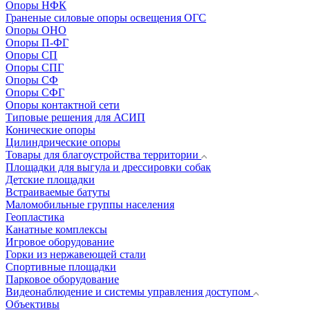
Опоры НФК
Граненые силовые опоры освещения ОГС
Опоры ОНО
Опоры П-ФГ
Опоры СП
Опоры СПГ
Опоры СФ
Опоры СФГ
Опоры контактной сети
Типовые решения для АСИП
Конические опоры
Цилиндрические опоры
Товары для благоустройства территории
Площадки для выгула и дрессировки собак
Детские площадки
Встраиваемые батуты
Маломобильные группы населения
Геопластика
Канатные комплексы
Игровое оборудование
Горки из нержавеющей стали
Спортивные площадки
Парковое оборудование
Видеонаблюдение и системы управления доступом
Объективы