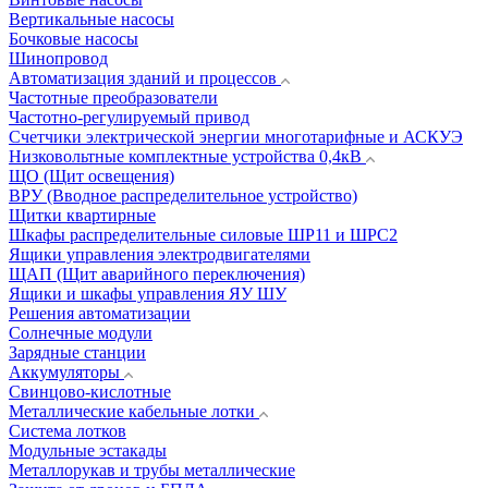
Вертикальные насосы
Бочковые насосы
Шинопровод
Автоматизация зданий и процессов
Частотные преобразователи
Частотно-регулируемый привод
Счетчики электрической энергии многотарифные и АСКУЭ
Низковольтные комплектные устройства 0,4кВ
ЩО (Щит освещения)
ВРУ (Вводное распределительное устройство)
Щитки квартирные
Шкафы распределительные силовые ШР11 и ШРС2
Ящики управления электродвигателями
ЩАП (Щит аварийного переключения)
Ящики и шкафы управления ЯУ ШУ
Решения автоматизации
Солнечные модули
Зарядные станции
Аккумуляторы
Свинцово-кислотные
Металлические кабельные лотки
Система лотков
Модульные эстакады
Металлорукав и трубы металлические