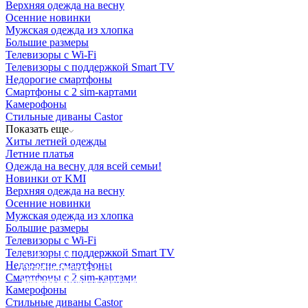
Верхняя одежда на весну
Осенние новинки
Мужская одежда из хлопка
Большие размеры
Телевизоры с Wi-Fi
Телевизоры с поддержкой Smart TV
Недорогие смартфоны
Смартфоны с 2 sim-картами
Камерофоны
Стильные диваны Castor
Показать еще
Хиты летней одежды
Летние платья
Одежда на весну для всей семьи!
Новинки от KMI
Верхняя одежда на весну
Осенние новинки
Мужская одежда из хлопка
Большие размеры
Телевизоры с Wi-Fi
Телевизоры с поддержкой Smart TV
Освещение
Недорогие смартфоны
Освещение
Освещение
Освещение
СТРОИТЕЛЬНЫЙ ГИПЕРМАРКЕТ «ЛЕРУА
Смартфоны с 2 sim-картами
Здания префектуры ТиНАО
Калужский завод путевых машин и гидроприводов
МЕРЛЕН»
Железнодорожный вокзал Арзамас-1
Камерофоны
Стильные диваны Castor