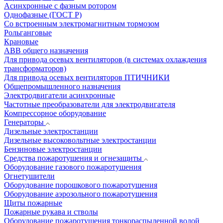
Асинхронные с фазным ротором
Однофазные (ГОСТ Р)
Со встроенным электромагнитным тормозом
Рольганговые
Крановые
АВВ общего назначения
Для привода осевых вентиляторов (в системах охлаждения
трансформаторов)
Для привода осевых вентиляторов ПТИЧНИКИ
Общепромышленного назначения
Электродвигатели асинхронные
Частотные преобразователи для электродвигателя
Компрессорное оборудование
Генераторы
Дизельные электростанции
Дизельные высоковольтные электростанции
Бензиновые электростанции
Средства пожаротушения и огнезащиты
Оборудование газового пожаротушения
Огнетушители
Оборудование порошкового пожаротушения
Оборудование аэрозольного пожаротушения
Щиты пожарные
Пожарные рукава и стволы
Оборудование пожаротушения тонкораспыленной водой