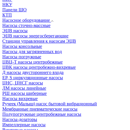
НКУ
Панели ЩО
КТП
Насосное оборудование
Насосы сточно-массные
ЭЦВ насосы
ЭЦВ насосы энергосберегающие
Станции управления к насосам ЭЦВ
Насосы консольные
Насосы для загрязненных вод
Насосы погружные
ЦВЦ-Т насосы центробежные
ЦВК насосы центробежно-вихревые
Д насосы двустороннего входа
EP, S циркуляционные насосы
ЦНС, ЦНСГ насосы
ЛМ насосы линейные
РШ насосы шиберные
Насосы вихревые
Ручеек (Малыш) насос бытовой вибрационный
Мембранные пневматические насосы
Полупогружные центробежные насосы
Насосы-дозаторы
Импеллерные насосы
Винтовые насосы