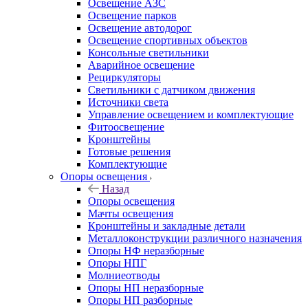
Освещение АЗС
Освещение парков
Освещение автодорог
Освещение спортивных объектов
Консольные светильники
Аварийное освещение
Рециркуляторы
Светильники с датчиком движения
Источники света
Управление освещением и комплектующие
Фитоосвещение
Кронштейны
Готовые решения
Комплектующие
Опоры освещения
Назад
Опоры освещения
Мачты освещения
Кронштейны и закладные детали
Металлоконструкции различного назначения
Опоры НФ неразборные
Опоры НПГ
Молниеотводы
Опоры НП неразборные
Опоры НП разборные