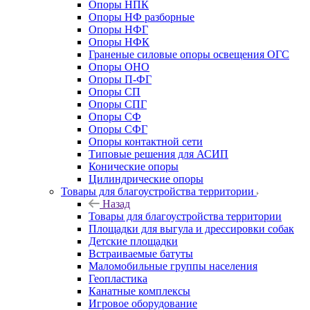
Опоры НПК
Опоры НФ разборные
Опоры НФГ
Опоры НФК
Граненые силовые опоры освещения ОГС
Опоры ОНО
Опоры П-ФГ
Опоры СП
Опоры СПГ
Опоры СФ
Опоры СФГ
Опоры контактной сети
Типовые решения для АСИП
Конические опоры
Цилиндрические опоры
Товары для благоустройства территории
Назад
Товары для благоустройства территории
Площадки для выгула и дрессировки собак
Детские площадки
Встраиваемые батуты
Маломобильные группы населения
Геопластика
Канатные комплексы
Игровое оборудование