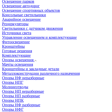
Освещение парков
Освещение автодорог
Освещение спортивных объектов
Консольные светильники
Аварийное освещение
Рециркуляторы
Светильники с датчиком движения
Источники света
Управление освещением и комплектующие
Фитоосвещение
Кронштейны
Готовые решения
Комплектующие
Опоры освещения
Мачты освещения
Кронштейны и закладные детали
Металлоконструкции различного назначения
Опоры НФ неразборные
Опоры НПГ
Молниеотводы
Опоры НП неразборные
Опоры НП разборные
Опоры НПК
Опоры НФ разборные
Опоры НФГ