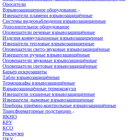
Оросители
Взрывозащищенное оборудование
Извещатели пламени взрывозащищённые
Системы видеонаблюдения взрывозащищенные
Дополнительное оборудование
Оповещатели речевые взрывозащищённые
Изделия коммутационные взрывозащищенные
Извещатели тепловые взрывозащищенные
Оповещатели свето-звуковые взрывозащищённые
Извещатели ручные взрывозащищённые
Оповещатели звуковые взрывозащищённые
Оповещатели световые взрывозащищённые
Барьер искрозащиты
Табло взрывозащищённые
Термошкафы взрывозащищённые
Взрывозащищённые термокожухи
Извещатели охранные взрывозащищенные
Извещатели дымовые взрывозащищенные
Приборы приёмно-контрольные взрывозащищённые
Трансформаторные подстанции
ЯКНО
КРУ
КСО
Реклоузер
ПКУ