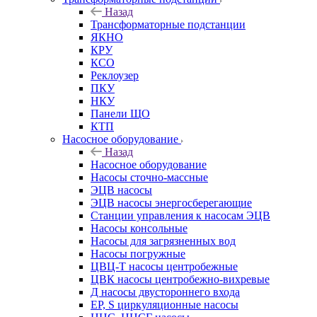
Назад
Трансформаторные подстанции
ЯКНО
КРУ
КСО
Реклоузер
ПКУ
НКУ
Панели ЩО
КТП
Насосное оборудование
Назад
Насосное оборудование
Насосы сточно-массные
ЭЦВ насосы
ЭЦВ насосы энергосберегающие
Станции управления к насосам ЭЦВ
Насосы консольные
Насосы для загрязненных вод
Насосы погружные
ЦВЦ-Т насосы центробежные
ЦВК насосы центробежно-вихревые
Д насосы двустороннего входа
EP, S циркуляционные насосы