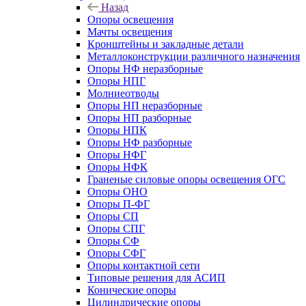
Назад
Опоры освещения
Мачты освещения
Кронштейны и закладные детали
Металлоконструкции различного назначения
Опоры НФ неразборные
Опоры НПГ
Молниеотводы
Опоры НП неразборные
Опоры НП разборные
Опоры НПК
Опоры НФ разборные
Опоры НФГ
Опоры НФК
Граненые силовые опоры освещения ОГС
Опоры ОНО
Опоры П-ФГ
Опоры СП
Опоры СПГ
Опоры СФ
Опоры СФГ
Опоры контактной сети
Типовые решения для АСИП
Конические опоры
Цилиндрические опоры