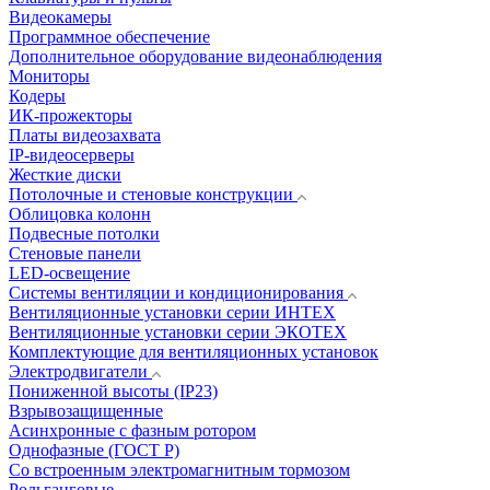
Видеокамеры
Программное обеспечение
Дополнительное оборудование видеонаблюдения
Мониторы
Кодеры
ИК-прожекторы
Платы видеозахвата
IP-видеосерверы
Жесткие диски
Потолочные и стеновые конструкции
Облицовка колонн
Подвесные потолки
Стеновые панели
LED-освещение
Системы вентиляции и кондиционирования
Вентиляционные установки серии ИНТЕХ
Вентиляционные установки серии ЭКОТЕХ
Комплектующие для вентиляционных установок
Электродвигатели
Пониженной высоты (IP23)
Взрывозащищенные
Асинхронные с фазным ротором
Однофазные (ГОСТ Р)
Со встроенным электромагнитным тормозом
Рольганговые