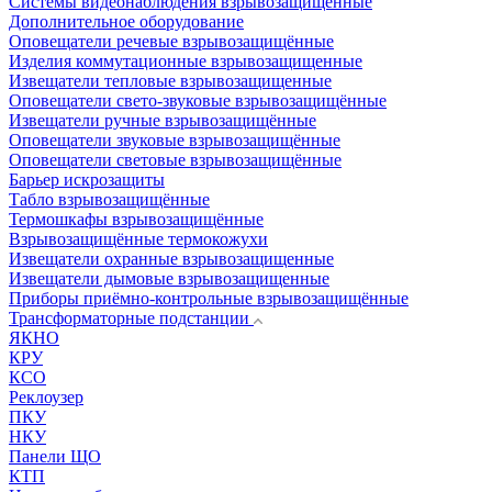
Системы видеонаблюдения взрывозащищенные
Дополнительное оборудование
Оповещатели речевые взрывозащищённые
Изделия коммутационные взрывозащищенные
Извещатели тепловые взрывозащищенные
Оповещатели свето-звуковые взрывозащищённые
Извещатели ручные взрывозащищённые
Оповещатели звуковые взрывозащищённые
Оповещатели световые взрывозащищённые
Барьер искрозащиты
Табло взрывозащищённые
Термошкафы взрывозащищённые
Взрывозащищённые термокожухи
Извещатели охранные взрывозащищенные
Извещатели дымовые взрывозащищенные
Приборы приёмно-контрольные взрывозащищённые
Трансформаторные подстанции
ЯКНО
КРУ
КСО
Реклоузер
ПКУ
НКУ
Панели ЩО
КТП