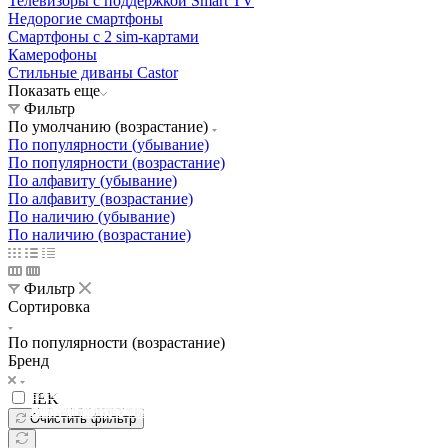
Телевизоры с поддержкой Smart TV
Недорогие смартфоны
Смартфоны с 2 sim-картами
Камерофоны
Стильные диваны Castor
Показать еще
Фильтр
По умолчанию (возрастание)
По популярности (убывание)
По популярности (возрастание)
По алфавиту (убывание)
По алфавиту (возрастание)
По наличию (убывание)
По наличию (возрастание)
Фильтр
Сортировка
По популярности (возрастание)
Бренд
Освещение
Освещение
Освещение
Освещение
СТРОИТЕЛЬНЫЙ ГИПЕРМАРКЕТ «ЛЕРУА
IEK
Здания префектуры ТиНАО
Калужский завод путевых машин и гидроприводов
МЕРЛЕН»
Железнодорожный вокзал Арзамас-1
Очистить фильтр