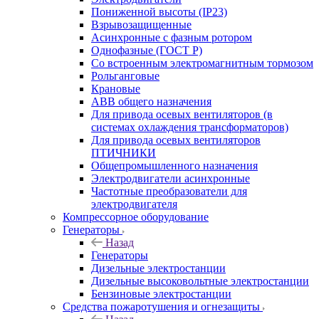
Пониженной высоты (IP23)
Взрывозащищенные
Асинхронные с фазным ротором
Однофазные (ГОСТ Р)
Со встроенным электромагнитным тормозом
Рольганговые
Крановые
АВВ общего назначения
Для привода осевых вентиляторов (в
системах охлаждения трансформаторов)
Для привода осевых вентиляторов
ПТИЧНИКИ
Общепромышленного назначения
Электродвигатели асинхронные
Частотные преобразователи для
электродвигателя
Компрессорное оборудование
Генераторы
Назад
Генераторы
Дизельные электростанции
Дизельные высоковольтные электростанции
Бензиновые электростанции
Средства пожаротушения и огнезащиты