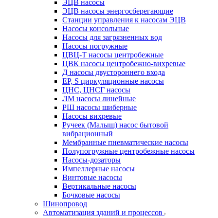
ЭЦВ насосы
ЭЦВ насосы энергосберегающие
Станции управления к насосам ЭЦВ
Насосы консольные
Насосы для загрязненных вод
Насосы погружные
ЦВЦ-Т насосы центробежные
ЦВК насосы центробежно-вихревые
Д насосы двустороннего входа
EP, S циркуляционные насосы
ЦНС, ЦНСГ насосы
ЛМ насосы линейные
РШ насосы шиберные
Насосы вихревые
Ручеек (Малыш) насос бытовой
вибрационный
Мембранные пневматические насосы
Полупогружные центробежные насосы
Насосы-дозаторы
Импеллерные насосы
Винтовые насосы
Вертикальные насосы
Бочковые насосы
Шинопровод
Автоматизация зданий и процессов