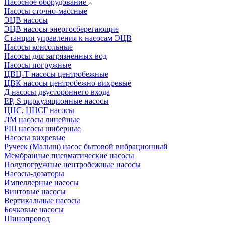
Насосное оборудование
Насосы сточно-массные
ЭЦВ насосы
ЭЦВ насосы энергосберегающие
Станции управления к насосам ЭЦВ
Насосы консольные
Насосы для загрязненных вод
Насосы погружные
ЦВЦ-Т насосы центробежные
ЦВК насосы центробежно-вихревые
Д насосы двустороннего входа
EP, S циркуляционные насосы
ЦНС, ЦНСГ насосы
ЛМ насосы линейные
РШ насосы шиберные
Насосы вихревые
Ручеек (Малыш) насос бытовой вибрационный
Мембранные пневматические насосы
Полупогружные центробежные насосы
Насосы-дозаторы
Импеллерные насосы
Винтовые насосы
Вертикальные насосы
Бочковые насосы
Шинопровод