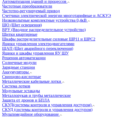
Автоматизация зданий и процессов
Частотные преобразователи
Частотно-регулируемый привод
Счетчики электрической энергии многотарифные и АСКУЭ
Низковольтные комплектные устройства 0,4кВ
ЩО (Щит освещения)
ВРУ (Вводное распределительное устройство)
Щитки квартирные
Шкафы распределительные силовые ШР11 и ШРС2
Ящики управления электродвигателями
ЩАП (Щит аварийного переключения)
Ящики и шкафы управления ЯУ ШУ
Решения автоматизации
Солнечные модули
Зарядные станции
Аккумуляторы
Свинцово-кислотные
Металлические кабельные лотки
Система лотков
Модульные эстакады
Металлорукав и трубы металлические
Защита от дронов и БПЛА
СКУД(системы контроля и управления доступом)
СКУД (системы контроля и управления доступом)
Мультимедийное оборудование