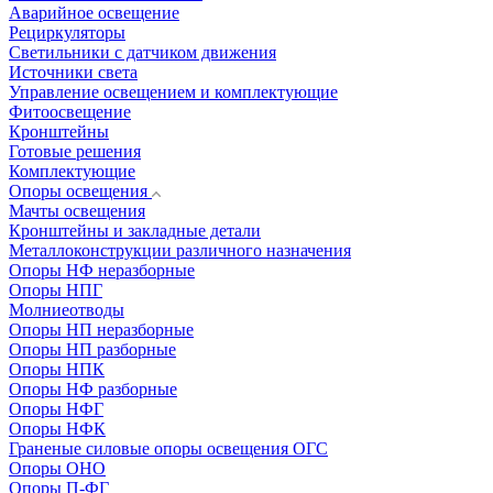
Аварийное освещение
Рециркуляторы
Светильники с датчиком движения
Источники света
Управление освещением и комплектующие
Фитоосвещение
Кронштейны
Готовые решения
Комплектующие
Опоры освещения
Мачты освещения
Кронштейны и закладные детали
Металлоконструкции различного назначения
Опоры НФ неразборные
Опоры НПГ
Молниеотводы
Опоры НП неразборные
Опоры НП разборные
Опоры НПК
Опоры НФ разборные
Опоры НФГ
Опоры НФК
Граненые силовые опоры освещения ОГС
Опоры ОНО
Опоры П-ФГ