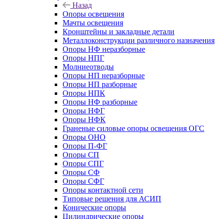
Назад
Опоры освещения
Мачты освещения
Кронштейны и закладные детали
Металлоконструкции различного назначения
Опоры НФ неразборные
Опоры НПГ
Молниеотводы
Опоры НП неразборные
Опоры НП разборные
Опоры НПК
Опоры НФ разборные
Опоры НФГ
Опоры НФК
Граненые силовые опоры освещения ОГС
Опоры ОНО
Опоры П-ФГ
Опоры СП
Опоры СПГ
Опоры СФ
Опоры СФГ
Опоры контактной сети
Типовые решения для АСИП
Конические опоры
Цилиндрические опоры