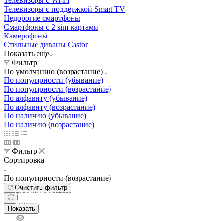
Телевизоры с Wi-Fi
Телевизоры с поддержкой Smart TV
Недорогие смартфоны
Смартфоны с 2 sim-картами
Камерофоны
Стильные диваны Castor
Показать еще
Фильтр
По умолчанию (возрастание)
По популярности (убывание)
По популярности (возрастание)
По алфавиту (убывание)
По алфавиту (возрастание)
По наличию (убывание)
По наличию (возрастание)
Фильтр
Сортировка
По популярности (возрастание)
Освещение
Очистить фильтр
Освещение
Освещение
Освещение
СТРОИТЕЛЬНЫЙ ГИПЕРМАРКЕТ «ЛЕРУА
Здания префектуры ТиНАО
Калужский завод путевых машин и гидроприводов
МЕРЛЕН»
Железнодорожный вокзал Арзамас-1
Показать