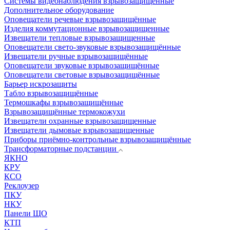
Системы видеонаблюдения взрывозащищенные
Дополнительное оборудование
Оповещатели речевые взрывозащищённые
Изделия коммутационные взрывозащищенные
Извещатели тепловые взрывозащищенные
Оповещатели свето-звуковые взрывозащищённые
Извещатели ручные взрывозащищённые
Оповещатели звуковые взрывозащищённые
Оповещатели световые взрывозащищённые
Барьер искрозащиты
Табло взрывозащищённые
Термошкафы взрывозащищённые
Взрывозащищённые термокожухи
Извещатели охранные взрывозащищенные
Извещатели дымовые взрывозащищенные
Приборы приёмно-контрольные взрывозащищённые
Трансформаторные подстанции
ЯКНО
КРУ
КСО
Реклоузер
ПКУ
НКУ
Панели ЩО
КТП