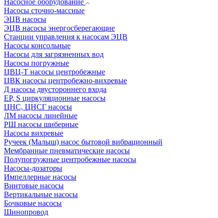
Насосное оборудование
Насосы сточно-массные
ЭЦВ насосы
ЭЦВ насосы энергосберегающие
Станции управления к насосам ЭЦВ
Насосы консольные
Насосы для загрязненных вод
Насосы погружные
ЦВЦ-Т насосы центробежные
ЦВК насосы центробежно-вихревые
Д насосы двустороннего входа
EP, S циркуляционные насосы
ЦНС, ЦНСГ насосы
ЛМ насосы линейные
РШ насосы шиберные
Насосы вихревые
Ручеек (Малыш) насос бытовой вибрационный
Мембранные пневматические насосы
Полупогружные центробежные насосы
Насосы-дозаторы
Импеллерные насосы
Винтовые насосы
Вертикальные насосы
Бочковые насосы
Шинопровод