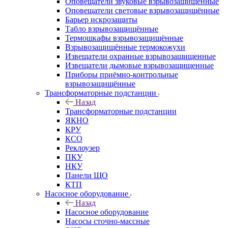
Оповещатели звуковые взрывозащищённые
Оповещатели световые взрывозащищённые
Барьер искрозащиты
Табло взрывозащищённые
Термошкафы взрывозащищённые
Взрывозащищённые термокожухи
Извещатели охранные взрывозащищенные
Извещатели дымовые взрывозащищенные
Приборы приёмно-контрольные
взрывозащищённые
Трансформаторные подстанции
Назад
Трансформаторные подстанции
ЯКНО
КРУ
КСО
Реклоузер
ПКУ
НКУ
Панели ЩО
КТП
Насосное оборудование
Назад
Насосное оборудование
Насосы сточно-массные