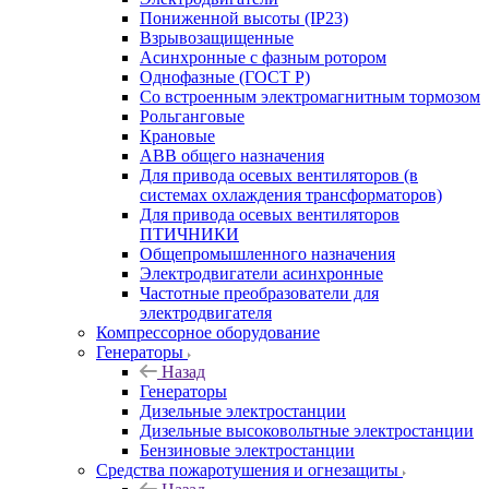
Пониженной высоты (IP23)
Взрывозащищенные
Асинхронные с фазным ротором
Однофазные (ГОСТ Р)
Со встроенным электромагнитным тормозом
Рольганговые
Крановые
АВВ общего назначения
Для привода осевых вентиляторов (в
системах охлаждения трансформаторов)
Для привода осевых вентиляторов
ПТИЧНИКИ
Общепромышленного назначения
Электродвигатели асинхронные
Частотные преобразователи для
электродвигателя
Компрессорное оборудование
Генераторы
Назад
Генераторы
Дизельные электростанции
Дизельные высоковольтные электростанции
Бензиновые электростанции
Средства пожаротушения и огнезащиты