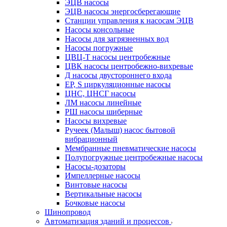
ЭЦВ насосы
ЭЦВ насосы энергосберегающие
Станции управления к насосам ЭЦВ
Насосы консольные
Насосы для загрязненных вод
Насосы погружные
ЦВЦ-Т насосы центробежные
ЦВК насосы центробежно-вихревые
Д насосы двустороннего входа
EP, S циркуляционные насосы
ЦНС, ЦНСГ насосы
ЛМ насосы линейные
РШ насосы шиберные
Насосы вихревые
Ручеек (Малыш) насос бытовой
вибрационный
Мембранные пневматические насосы
Полупогружные центробежные насосы
Насосы-дозаторы
Импеллерные насосы
Винтовые насосы
Вертикальные насосы
Бочковые насосы
Шинопровод
Автоматизация зданий и процессов