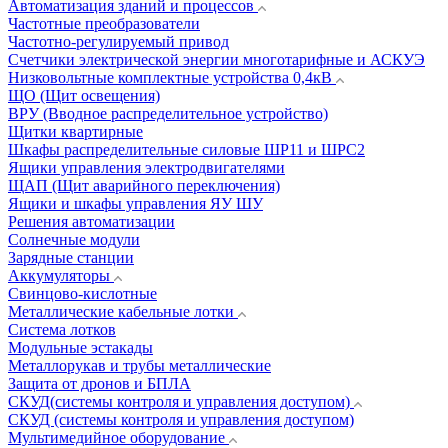
Автоматизация зданий и процессов
Частотные преобразователи
Частотно-регулируемый привод
Счетчики электрической энергии многотарифные и АСКУЭ
Низковольтные комплектные устройства 0,4кВ
ЩО (Щит освещения)
ВРУ (Вводное распределительное устройство)
Щитки квартирные
Шкафы распределительные силовые ШР11 и ШРС2
Ящики управления электродвигателями
ЩАП (Щит аварийного переключения)
Ящики и шкафы управления ЯУ ШУ
Решения автоматизации
Солнечные модули
Зарядные станции
Аккумуляторы
Свинцово-кислотные
Металлические кабельные лотки
Система лотков
Модульные эстакады
Металлорукав и трубы металлические
Защита от дронов и БПЛА
СКУД(системы контроля и управления доступом)
СКУД (системы контроля и управления доступом)
Мультимедийное оборудование