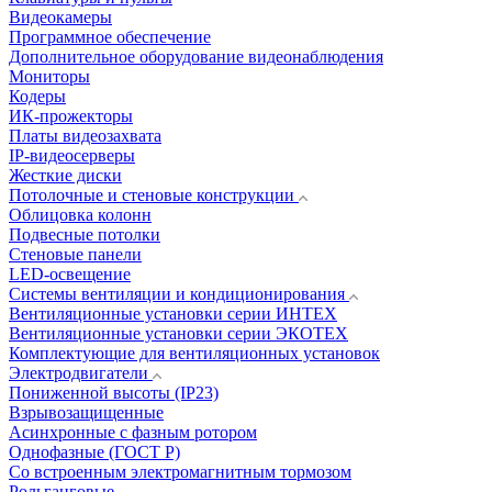
Видеокамеры
Программное обеспечение
Дополнительное оборудование видеонаблюдения
Мониторы
Кодеры
ИК-прожекторы
Платы видеозахвата
IP-видеосерверы
Жесткие диски
Потолочные и стеновые конструкции
Облицовка колонн
Подвесные потолки
Стеновые панели
LED-освещение
Системы вентиляции и кондиционирования
Вентиляционные установки серии ИНТЕХ
Вентиляционные установки серии ЭКОТЕХ
Комплектующие для вентиляционных установок
Электродвигатели
Пониженной высоты (IP23)
Взрывозащищенные
Асинхронные с фазным ротором
Однофазные (ГОСТ Р)
Со встроенным электромагнитным тормозом
Рольганговые