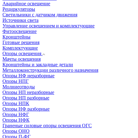
Аварийное освещение
Рециркуляторы
Светильники с датчиком движения
Источники света
Управление освещением и комплектующие
Фитоосвещение
Кронштейны
Готовые решения
Комплектующие
Опоры освещения
Мачты освещения
Кронштейны и закладные детали
Металлоконструкции различного назначения
Опоры НФ неразборные
Опоры НПГ
Молниеотводы
Опоры НП неразборные
Опоры НП разборные
Опоры НПК
Опоры НФ разборные
Опоры НФГ
Опоры НФК
Граненые силовые опоры освещения ОГС
Опоры ОНО
Опоры П-ФГ