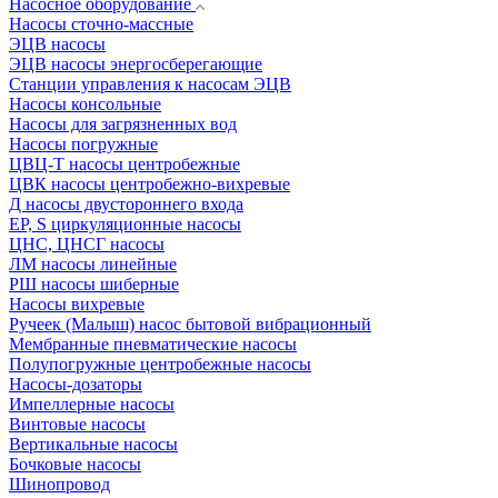
Насосное оборудование
Насосы сточно-массные
ЭЦВ насосы
ЭЦВ насосы энергосберегающие
Станции управления к насосам ЭЦВ
Насосы консольные
Насосы для загрязненных вод
Насосы погружные
ЦВЦ-Т насосы центробежные
ЦВК насосы центробежно-вихревые
Д насосы двустороннего входа
EP, S циркуляционные насосы
ЦНС, ЦНСГ насосы
ЛМ насосы линейные
РШ насосы шиберные
Насосы вихревые
Ручеек (Малыш) насос бытовой вибрационный
Мембранные пневматические насосы
Полупогружные центробежные насосы
Насосы-дозаторы
Импеллерные насосы
Винтовые насосы
Вертикальные насосы
Бочковые насосы
Шинопровод