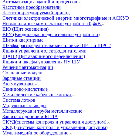
Автоматизация зданий и процессов
Частотные преобразователи
Частотно-регулируемый привод
Счетчики электрической энергии многотарифные и АСКУЭ
Низковольтные комплектные устройства 0,4кВ
ЩО (Щит освещения)
ВРУ (Вводное распределительное устройство)
Щитки квартирные
Шкафы распределительные силовые ШР11 и ШРС2
Ящики управления электродвигателями
ЩАП (Щит аварийного переключения)
Ящики и шкафы управления ЯУ ШУ
Решения автоматизации
Солнечные модули
Зарядные станции
Аккумуляторы
Свинцово-кислотные
Металлические кабельные лотки
Система лотков
Модульные эстакады
Металлорукав и трубы металлические
Защита от дронов и БПЛА
СКУД(системы контроля и управления доступом)
СКУД (системы контроля и управления доступом)
Мультимедийное оборудование