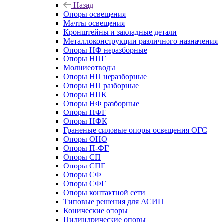
Назад
Опоры освещения
Мачты освещения
Кронштейны и закладные детали
Металлоконструкции различного назначения
Опоры НФ неразборные
Опоры НПГ
Молниеотводы
Опоры НП неразборные
Опоры НП разборные
Опоры НПК
Опоры НФ разборные
Опоры НФГ
Опоры НФК
Граненые силовые опоры освещения ОГС
Опоры ОНО
Опоры П-ФГ
Опоры СП
Опоры СПГ
Опоры СФ
Опоры СФГ
Опоры контактной сети
Типовые решения для АСИП
Конические опоры
Цилиндрические опоры