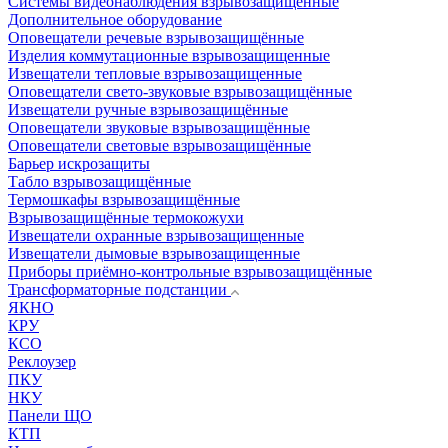
Системы видеонаблюдения взрывозащищенные
Дополнительное оборудование
Оповещатели речевые взрывозащищённые
Изделия коммутационные взрывозащищенные
Извещатели тепловые взрывозащищенные
Оповещатели свето-звуковые взрывозащищённые
Извещатели ручные взрывозащищённые
Оповещатели звуковые взрывозащищённые
Оповещатели световые взрывозащищённые
Барьер искрозащиты
Табло взрывозащищённые
Термошкафы взрывозащищённые
Взрывозащищённые термокожухи
Извещатели охранные взрывозащищенные
Извещатели дымовые взрывозащищенные
Приборы приёмно-контрольные взрывозащищённые
Трансформаторные подстанции
ЯКНО
КРУ
КСО
Реклоузер
ПКУ
НКУ
Панели ЩО
КТП