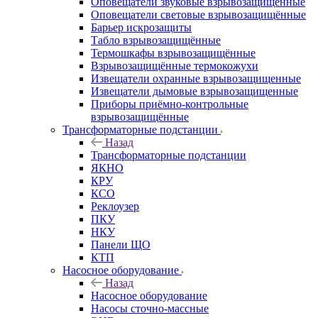
Оповещатели звуковые взрывозащищённые
Оповещатели световые взрывозащищённые
Барьер искрозащиты
Табло взрывозащищённые
Термошкафы взрывозащищённые
Взрывозащищённые термокожухи
Извещатели охранные взрывозащищенные
Извещатели дымовые взрывозащищенные
Приборы приёмно-контрольные
взрывозащищённые
Трансформаторные подстанции
Назад
Трансформаторные подстанции
ЯКНО
КРУ
КСО
Реклоузер
ПКУ
НКУ
Панели ЩО
КТП
Насосное оборудование
Назад
Насосное оборудование
Насосы сточно-массные