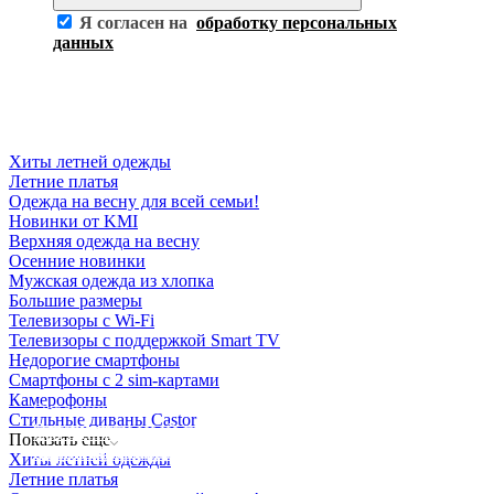
Я согласен на
обработку персональных
данных
Хиты летней одежды
Летние платья
Одежда на весну для всей семьи!
Новинки от KMI
Верхняя одежда на весну
Осенние новинки
Мужская одежда из хлопка
Большие размеры
Телевизоры с Wi-Fi
Телевизоры с поддержкой Smart TV
Недорогие смартфоны
Смартфоны с 2 sim-картами
Камерофоны
Освещение
Стильные диваны Castor
Освещение
Освещение
Освещение
СТРОИТЕЛЬНЫЙ ГИПЕРМАРКЕТ «ЛЕРУА
Показать еще
Здания префектуры ТиНАО
Калужский завод путевых машин и гидроприводов
МЕРЛЕН»
Железнодорожный вокзал Арзамас-1
Хиты летней одежды
Летние платья