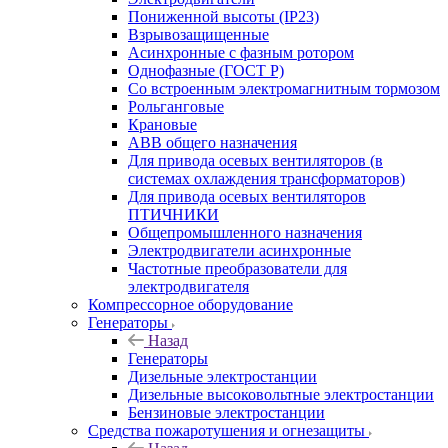
Пониженной высоты (IP23)
Взрывозащищенные
Асинхронные с фазным ротором
Однофазные (ГОСТ Р)
Со встроенным электромагнитным тормозом
Рольганговые
Крановые
АВВ общего назначения
Для привода осевых вентиляторов (в
системах охлаждения трансформаторов)
Для привода осевых вентиляторов
ПТИЧНИКИ
Общепромышленного назначения
Электродвигатели асинхронные
Частотные преобразователи для
электродвигателя
Компрессорное оборудование
Генераторы
Назад
Генераторы
Дизельные электростанции
Дизельные высоковольтные электростанции
Бензиновые электростанции
Средства пожаротушения и огнезащиты