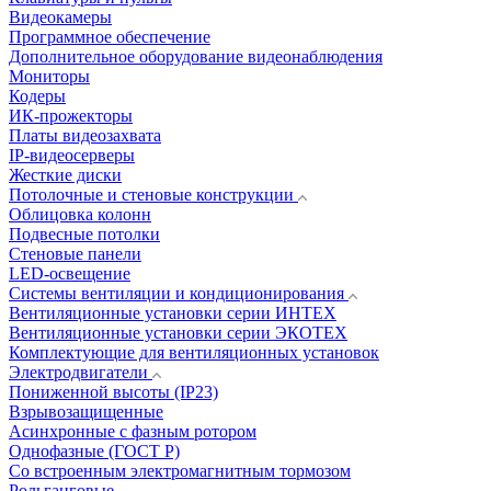
Видеокамеры
Программное обеспечение
Дополнительное оборудование видеонаблюдения
Мониторы
Кодеры
ИК-прожекторы
Платы видеозахвата
IP-видеосерверы
Жесткие диски
Потолочные и стеновые конструкции
Облицовка колонн
Подвесные потолки
Стеновые панели
LED-освещение
Системы вентиляции и кондиционирования
Вентиляционные установки серии ИНТЕХ
Вентиляционные установки серии ЭКОТЕХ
Комплектующие для вентиляционных установок
Электродвигатели
Пониженной высоты (IP23)
Взрывозащищенные
Асинхронные с фазным ротором
Однофазные (ГОСТ Р)
Со встроенным электромагнитным тормозом
Рольганговые