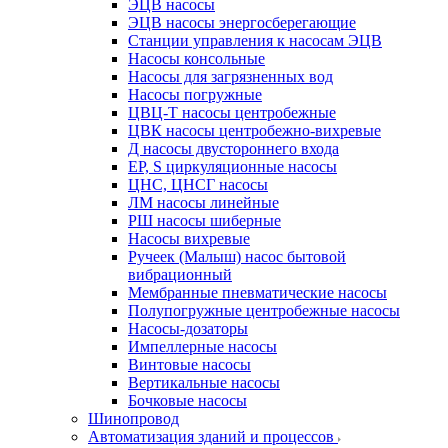
ЭЦВ насосы
ЭЦВ насосы энергосберегающие
Станции управления к насосам ЭЦВ
Насосы консольные
Насосы для загрязненных вод
Насосы погружные
ЦВЦ-Т насосы центробежные
ЦВК насосы центробежно-вихревые
Д насосы двустороннего входа
EP, S циркуляционные насосы
ЦНС, ЦНСГ насосы
ЛМ насосы линейные
РШ насосы шиберные
Насосы вихревые
Ручеек (Малыш) насос бытовой
вибрационный
Мембранные пневматические насосы
Полупогружные центробежные насосы
Насосы-дозаторы
Импеллерные насосы
Винтовые насосы
Вертикальные насосы
Бочковые насосы
Шинопровод
Автоматизация зданий и процессов