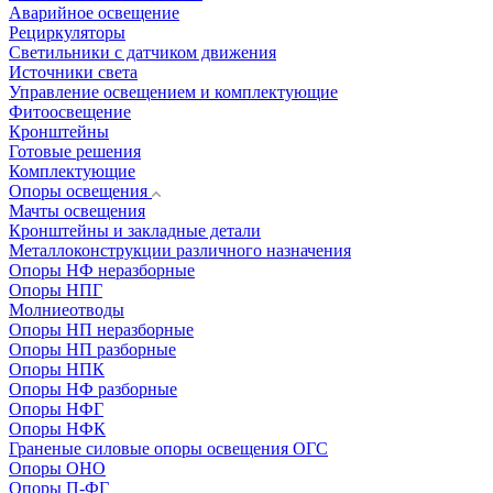
Аварийное освещение
Рециркуляторы
Светильники с датчиком движения
Источники света
Управление освещением и комплектующие
Фитоосвещение
Кронштейны
Готовые решения
Комплектующие
Опоры освещения
Мачты освещения
Кронштейны и закладные детали
Металлоконструкции различного назначения
Опоры НФ неразборные
Опоры НПГ
Молниеотводы
Опоры НП неразборные
Опоры НП разборные
Опоры НПК
Опоры НФ разборные
Опоры НФГ
Опоры НФК
Граненые силовые опоры освещения ОГС
Опоры ОНО
Опоры П-ФГ