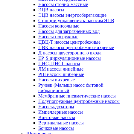
Насосы сточно-массные
ЭЦВ насосы
ЭЦВ насосы энергосберегающие
Станции управления к насосам ЭЦВ
Насосы консольные
Насосы для загрязненных вод
Насосы погружные
ЦВЦ-Т насосы центробежные
ЦВК насосы центробежно-вихревые
Д насосы двустороннего входа
EP, S циркуляционные насосы
ЦНС, ЦНСГ насосы
ЛМ насосы линейные
РШ насосы шиберные
Насосы вихревые
Ручеек (Малыш) насос бытовой
вибрационный
Мембранные пневматические насосы
Полупогружные центробежные насосы
Насосы-дозаторы
Импеллерные насосы
Винтовые насосы
Вертикальные насосы
Бочковые насосы
Шинопровод