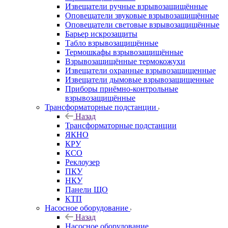
Извещатели ручные взрывозащищённые
Оповещатели звуковые взрывозащищённые
Оповещатели световые взрывозащищённые
Барьер искрозащиты
Табло взрывозащищённые
Термошкафы взрывозащищённые
Взрывозащищённые термокожухи
Извещатели охранные взрывозащищенные
Извещатели дымовые взрывозащищенные
Приборы приёмно-контрольные
взрывозащищённые
Трансформаторные подстанции
Назад
Трансформаторные подстанции
ЯКНО
КРУ
КСО
Реклоузер
ПКУ
НКУ
Панели ЩО
КТП
Насосное оборудование
Назад
Насосное оборудование