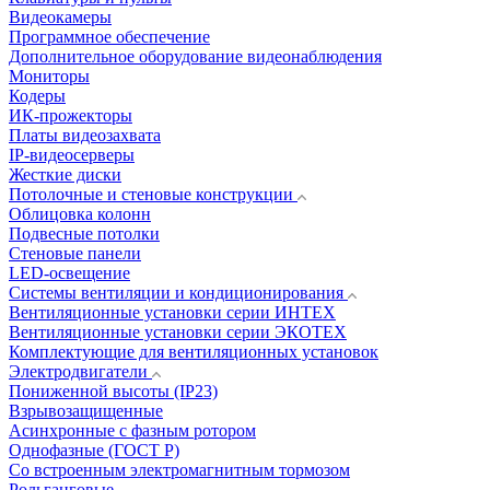
Видеокамеры
Программное обеспечение
Дополнительное оборудование видеонаблюдения
Мониторы
Кодеры
ИК-прожекторы
Платы видеозахвата
IP-видеосерверы
Жесткие диски
Потолочные и стеновые конструкции
Облицовка колонн
Подвесные потолки
Стеновые панели
LED-освещение
Системы вентиляции и кондиционирования
Вентиляционные установки серии ИНТЕХ
Вентиляционные установки серии ЭКОТЕХ
Комплектующие для вентиляционных установок
Электродвигатели
Пониженной высоты (IP23)
Взрывозащищенные
Асинхронные с фазным ротором
Однофазные (ГОСТ Р)
Со встроенным электромагнитным тормозом
Рольганговые