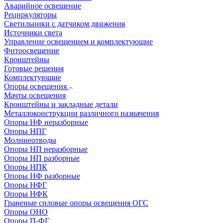
Аварийное освещение
Рециркуляторы
Светильники с датчиком движения
Источники света
Управление освещением и комплектующие
Фитоосвещение
Кронштейны
Готовые решения
Комплектующие
Опоры освещения
Мачты освещения
Кронштейны и закладные детали
Металлоконструкции различного назначения
Опоры НФ неразборные
Опоры НПГ
Молниеотводы
Опоры НП неразборные
Опоры НП разборные
Опоры НПК
Опоры НФ разборные
Опоры НФГ
Опоры НФК
Граненые силовые опоры освещения ОГС
Опоры ОНО
Опоры П-ФГ