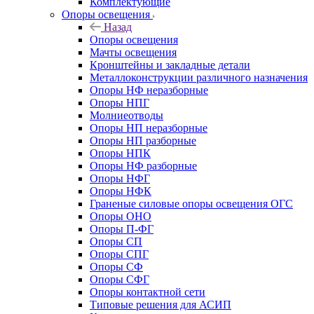
Комплектующие
Опоры освещения
Назад
Опоры освещения
Мачты освещения
Кронштейны и закладные детали
Металлоконструкции различного назначения
Опоры НФ неразборные
Опоры НПГ
Молниеотводы
Опоры НП неразборные
Опоры НП разборные
Опоры НПК
Опоры НФ разборные
Опоры НФГ
Опоры НФК
Граненые силовые опоры освещения ОГС
Опоры ОНО
Опоры П-ФГ
Опоры СП
Опоры СПГ
Опоры СФ
Опоры СФГ
Опоры контактной сети
Типовые решения для АСИП