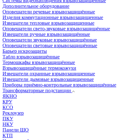
Системы видеонаблюдения взрывозащищенные
Дополнительное оборудование
Оповещатели речевые взрывозащищённые
Изделия коммутационные взрывозащищенные
Извещатели тепловые взрывозащищенные
Оповещатели свето-звуковые взрывозащищённые
Извещатели ручные взрывозащищённые
Оповещатели звуковые взрывозащищённые
Оповещатели световые взрывозащищённые
Барьер искрозащиты
Табло взрывозащищённые
Термошкафы взрывозащищённые
Взрывозащищённые термокожухи
Извещатели охранные взрывозащищенные
Извещатели дымовые взрывозащищенные
Приборы приёмно-контрольные взрывозащищённые
Трансформаторные подстанции
ЯКНО
КРУ
КСО
Реклоузер
ПКУ
НКУ
Панели ЩО
КТП