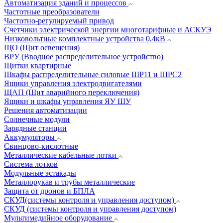
Автоматизация зданий и процессов
Частотные преобразователи
Частотно-регулируемый привод
Счетчики электрической энергии многотарифные и АСКУЭ
Низковольтные комплектные устройства 0,4кВ
ЩО (Щит освещения)
ВРУ (Вводное распределительное устройство)
Щитки квартирные
Шкафы распределительные силовые ШР11 и ШРС2
Ящики управления электродвигателями
ЩАП (Щит аварийного переключения)
Ящики и шкафы управления ЯУ ШУ
Решения автоматизации
Солнечные модули
Зарядные станции
Аккумуляторы
Свинцово-кислотные
Металлические кабельные лотки
Система лотков
Модульные эстакады
Металлорукав и трубы металлические
Защита от дронов и БПЛА
СКУД(системы контроля и управления доступом)
СКУД (системы контроля и управления доступом)
Мультимедийное оборудование