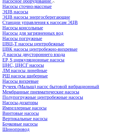
Насосное оборудование
Насосы сточно-массные
ЭЦВ насосы
ЭЦВ насосы энергосберегающие
Станции управления к насосам ЭЦВ
Насосы консольные
Насосы для загрязненных вод
Насосы погружные
ЦВЦ-Т насосы центробежные
ЦВК насосы центробежно-вихревые
Д насосы двустороннего входа
EP, S циркуляционные насосы
ЦНС, ЦНСГ насосы
ЛМ насосы линейные
РШ насосы шиберные
Насосы вихревые
Ручеек (Малыш) насос бытовой вибрационный
Мембранные пневматические насосы
Полупогружные центробежные насосы
Насосы-дозаторы
Импеллерные насосы
Винтовые насосы
Вертикальные насосы
Бочковые насосы
Шинопровод