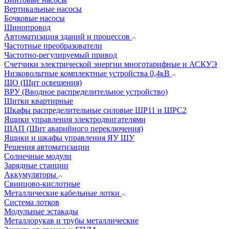
Вертикальные насосы
Бочковые насосы
Шинопровод
Автоматизация зданий и процессов
Частотные преобразователи
Частотно-регулируемый привод
Счетчики электрической энергии многотарифные и АСКУЭ
Низковольтные комплектные устройства 0,4кВ
ЩО (Щит освещения)
ВРУ (Вводное распределительное устройство)
Щитки квартирные
Шкафы распределительные силовые ШР11 и ШРС2
Ящики управления электродвигателями
ЩАП (Щит аварийного переключения)
Ящики и шкафы управления ЯУ ШУ
Решения автоматизации
Солнечные модули
Зарядные станции
Аккумуляторы
Свинцово-кислотные
Металлические кабельные лотки
Система лотков
Модульные эстакады
Металлорукав и трубы металлические