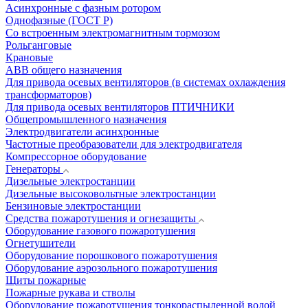
Асинхронные с фазным ротором
Однофазные (ГОСТ Р)
Со встроенным электромагнитным тормозом
Рольганговые
Крановые
АВВ общего назначения
Для привода осевых вентиляторов (в системах охлаждения
трансформаторов)
Для привода осевых вентиляторов ПТИЧНИКИ
Общепромышленного назначения
Электродвигатели асинхронные
Частотные преобразователи для электродвигателя
Компрессорное оборудование
Генераторы
Дизельные электростанции
Дизельные высоковольтные электростанции
Бензиновые электростанции
Средства пожаротушения и огнезащиты
Оборудование газового пожаротушения
Огнетушители
Оборудование порошкового пожаротушения
Оборудование аэрозольного пожаротушения
Щиты пожарные
Пожарные рукава и стволы
Оборудование пожаротушения тонкораспыленной водой