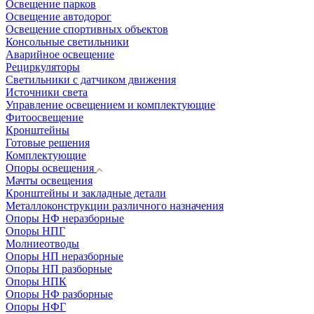
Освещение парков
Освещение автодорог
Освещение спортивных объектов
Консольные светильники
Аварийное освещение
Рециркуляторы
Светильники с датчиком движения
Источники света
Управление освещением и комплектующие
Фитоосвещение
Кронштейны
Готовые решения
Комплектующие
Опоры освещения
Мачты освещения
Кронштейны и закладные детали
Металлоконструкции различного назначения
Опоры НФ неразборные
Опоры НПГ
Молниеотводы
Опоры НП неразборные
Опоры НП разборные
Опоры НПК
Опоры НФ разборные
Опоры НФГ