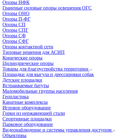
Опоры НФК
Граненые силовые опоры освещения ОГС
Опоры ОНО
Опоры П-ФГ
Опоры СП
Опоры СПГ
Опоры СФ
Опоры СФГ
Опоры контактной сети
Типовые решения для АСИП
Конические опоры
Цилиндрические опоры
Товары для благоустройства территории
Площадки для выгула и дрессировки собак
Детские площадки
Встраиваемые батуты
Маломобильные группы населения
Геопластика
Канатные комплексы
Игровое оборудование
Горки из нержавеющей стали
Спортивные площадки
Парковое оборудование
Видеонаблюдение и системы управления доступом
Объективы