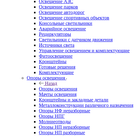
Освещение АЗС
Освещение парков
Освещение автодорог
Освещение спортивных объектов
Консольные светильники
Аварийное освещение
Рециркуляторы
Светильники с датчиком движения
Источники света
Управление освещением и комплектующие
Фитоосвещение
Кронштейны
Готовые решения
Комплектующие
Опоры освещения
Назад
Опоры освещения
Мачты освещения
Кронштейны и закладные детали
Металлоконструкции различного назначения
Опоры НФ неразборные
Опоры НПГ
Молниеотводы
Опоры НП неразборные
Опоры НП разборные