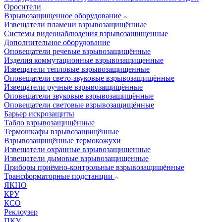
Оросители
Взрывозащищенное оборудование
Извещатели пламени взрывозащищённые
Системы видеонаблюдения взрывозащищенные
Дополнительное оборудование
Оповещатели речевые взрывозащищённые
Изделия коммутационные взрывозащищенные
Извещатели тепловые взрывозащищенные
Оповещатели свето-звуковые взрывозащищённые
Извещатели ручные взрывозащищённые
Оповещатели звуковые взрывозащищённые
Оповещатели световые взрывозащищённые
Барьер искрозащиты
Табло взрывозащищённые
Термошкафы взрывозащищённые
Взрывозащищённые термокожухи
Извещатели охранные взрывозащищенные
Извещатели дымовые взрывозащищенные
Приборы приёмно-контрольные взрывозащищённые
Трансформаторные подстанции
ЯКНО
КРУ
КСО
Реклоузер
ПКУ