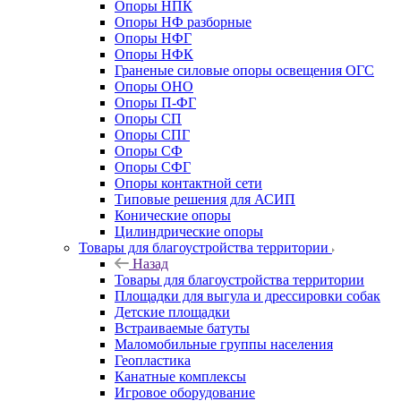
Опоры НПК
Опоры НФ разборные
Опоры НФГ
Опоры НФК
Граненые силовые опоры освещения ОГС
Опоры ОНО
Опоры П-ФГ
Опоры СП
Опоры СПГ
Опоры СФ
Опоры СФГ
Опоры контактной сети
Типовые решения для АСИП
Конические опоры
Цилиндрические опоры
Товары для благоустройства территории
Назад
Товары для благоустройства территории
Площадки для выгула и дрессировки собак
Детские площадки
Встраиваемые батуты
Маломобильные группы населения
Геопластика
Канатные комплексы
Игровое оборудование