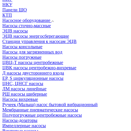
НКУ
Панели ЩО
КТП
Насосное оборудование
Насосы сточно-массные
ЭЦВ насосы
ЭЦВ насосы энергосберегающие
Станции управления к насосам ЭЦВ
Насосы консольные
Насосы для загрязненных вод
Насосы погружные
ЦВЦ-Т насосы центробежные
ЦВК насосы центробежно-вихревые
Д насосы двустороннего входа
EP, S циркуляционные насосы
ЦНС, ЦНСГ насосы
ЛМ насосы линейные
РШ насосы шиберные
Насосы вихревые
Ручеек (Малыш) насос бытовой вибрационный
Мембранные пневматические насосы
Полупогружные центробежные насосы
Насосы-дозаторы
Импеллерные насосы
Винтовые насосы