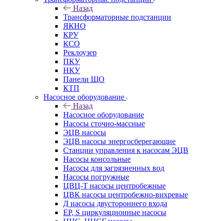
Назад
Трансформаторные подстанции
ЯКНО
КРУ
КСО
Реклоузер
ПКУ
НКУ
Панели ЩО
КТП
Насосное оборудование
Назад
Насосное оборудование
Насосы сточно-массные
ЭЦВ насосы
ЭЦВ насосы энергосберегающие
Станции управления к насосам ЭЦВ
Насосы консольные
Насосы для загрязненных вод
Насосы погружные
ЦВЦ-Т насосы центробежные
ЦВК насосы центробежно-вихревые
Д насосы двустороннего входа
EP, S циркуляционные насосы