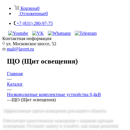
Корзина
0
Отложенные
0
+7 (831) 280-97-75
Контактная информация
ул. Московское шоссе, 52
mail@lavert.ru
ЩО (Щит освещения)
Главная
—
Каталог
—
Низковольтные комплектные устройства 0,4кВ
—
ЩО (Щит освещения)
Эффективные щиты освещения для вашего объекта
Обеспечьте качественное освещение с нашими щитами
освещения. Оставьте заявку и узнайте, как наши решения